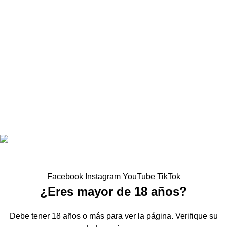
Aviso Legal
Términos y condiciones
Política de privacidad
Accesos Directos
Mi cuenta
Mis Pedidos
Tienda
Tabla de cultivo
Contacto
Brother`s Nutrients
2021 Diseño
GenteKiwi
Facebook
Instagram
YouTube
TikTok
¿Eres mayor de 18 años?
Debe tener 18 años o más para ver la página. Verifique su