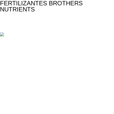
FERTILIZANTES BROTHERS
NUTRIENTS
Los mejores fertilizantes para tus plantas.
30100 Murcia
611 44 92 71
info@brothersnutrients.com
Información